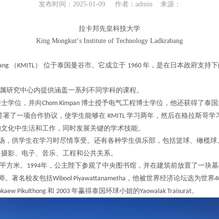
发布时间：2025-01-09 作者：admin 来源：
拉卡邦先皇科技大学
King Mongkut‘s Institute of Technology Ladkrabang
（
） 位于泰国曼谷市。它成立于
年，是在日本政府支持下
bang
KMITL
1960
属研究中心内提供涵盖一系列不同学科的课程。
博士学位，并向
博士授予电气工程博士学位，他还获得了泰国
Chom Kimpan
签署了一项合作协议，使学生能够在
学习两年，然后在格拉斯哥学
KMITL
的文化中生活和工作，同时发展关键的学术技能。
场，供学生在学习时尽情享受。还有各种学生俱乐部，包括篮球、橄榄球
：摄影、电子、音乐、工程和公共关系。
平方米。
年，公主陛下参观了中央图书馆，并在建筑前放置了一块墓
1994
师。著名校友包括
，他被世界经济论坛选为世界
Wibool Piyawattanametha
4
和
年赢得泰国环球小姐的
。
okaew Pikulthong
2003
Yaowalak Traisurat