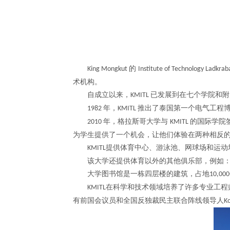
的
King Mongkut
Institute of Technology Ladkra
术机构。
自成立以来，
已发展到在七个学院和附
KMITL
年，
推出了泰国第一个电气工程
1982
KMITL
年，格拉斯哥大学与
的国际学院
2010
KMITL
为学生提供了一个机会，让他们体验在两种相反
提供体育中心、游泳池、网球场和运动
KMITL
该大学还提供体育以外的其他俱乐部，例如
大学图书馆是一栋四层楼的建筑，占地
10,000
在科学和技术领域培养了许多专业工程
KMITL
有前国会议员和全国反独裁民主联合阵线领导人
K