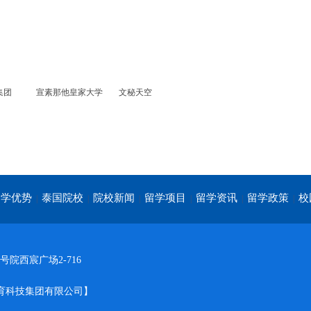
集团
宣素那他皇家大学
文秘天空
留学优势
泰国院校
院校新闻
留学项目
留学资讯
留学政策
校
|
|
|
|
|
|
院西宸广场2-716
内外教育科技集团有限公司】