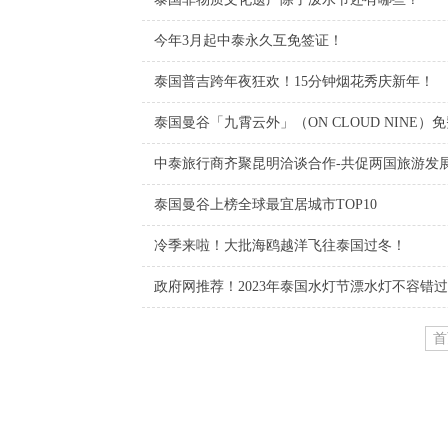
今年3月起中泰永久互免签证！
泰国普吉跨年夜狂欢！15分钟烟花秀庆新年！
泰国曼谷「九霄云外」（ON CLOUD NINE
中泰旅行商齐聚昆明洽谈合作-共促两国旅游发
泰国曼谷上榜全球最宜居城市TOP10
冷季来啦！大批海鸥越洋飞往泰国过冬！
政府网推荐！2023年泰国水灯节漂水灯不容错过
首