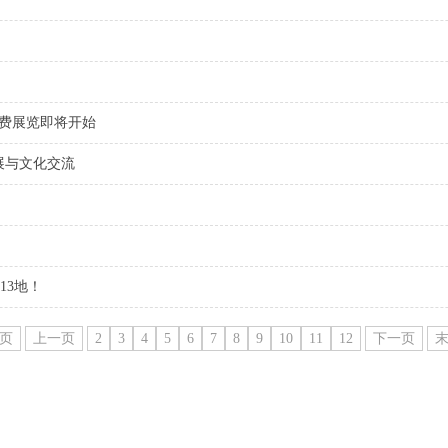
）免费展览即将开始
展与文化交流
13地！
页
上一页
2
3
4
5
6
7
8
9
10
11
12
下一页