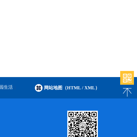
园生活
|
网站地图（HTML
/ XML）