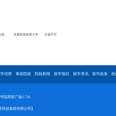
集团
宣素那他皇家大学
文秘天空
留学优势
泰国院校
院校新闻
留学项目
留学资讯
留学政策
校
|
|
|
|
|
|
院西宸广场2-716
内外教育科技集团有限公司】