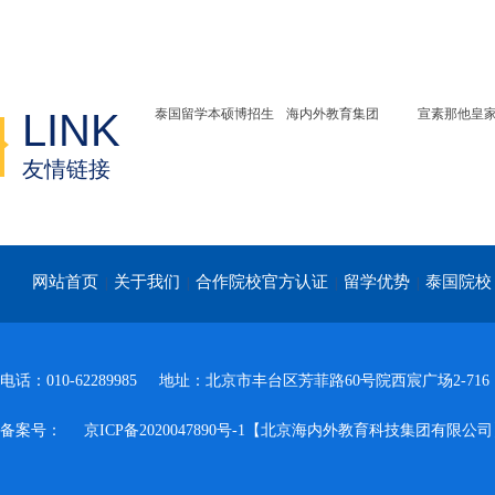
LINK
泰国留学本硕博招生
海内外教育集团
宣素那他皇
友情链接
网站首页
关于我们
合作院校官方认证
留学优势
泰国院校
|
|
|
|
电话：010-62289985
地址：北京市丰台区芳菲路60号院西宸广场2-716
备案号：
京ICP备2020047890号-1【北京海内外教育科技集团有限公