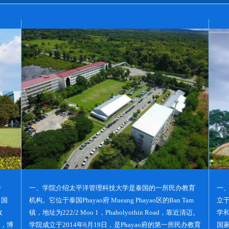
特
一、学院介绍太平洋管理科技大学是泰国的一所民办教育
一
，国
机构。它位于泰国Phayao府 Mueang Phayao区的Ban Tam
立于
政
镇，地址为222/2 Moo 1，Phaholyothin Road，靠近清迈。
学
校，博
学院成立于2014年6月19日，是Phayao府的第一所民办教育
国