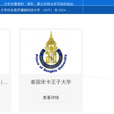
里，大学交通便利，驾车、乘公交和火车可轻松抵达。
第一所地方高等教
大学排名索罗娜丽科技大学 （SUT） 在 2024 ......
于 2013 年 6 月 20 日
泰国国立发展管理学院（NIDA学院）
泰国宋卡王子大学
查看详情