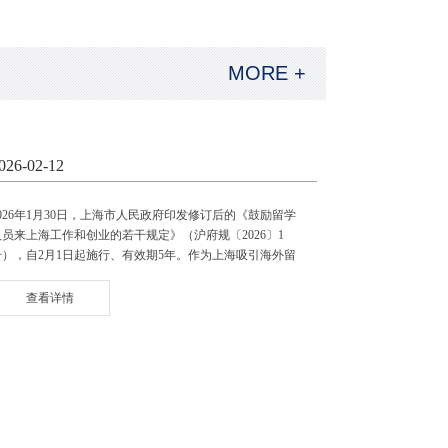
MORE +
026-02-12
2026年1月30日，上海市人民政府印发修订后的《鼓励留学
人员来上海工作和创业的若干规定》（沪府规〔2026〕1
号），自2月1日起施行、有效期5年。作为上海吸引海外留
学人才回流的核心政策，《规定》聚焦适用范围、创业扶
持、待遇保障等关键领域优化升级，延续核心方针、推出精
查看详情
准举措，为留学人员来沪工作创业搭建全链条支持体系。
.....