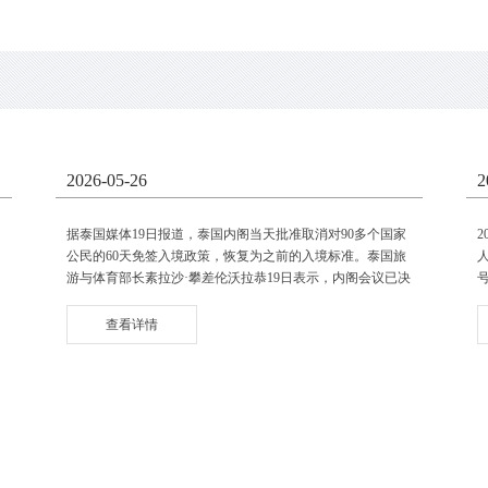
2026-05-26
2
据泰国媒体19日报道，泰国内阁当天批准取消对90多个国家
公民的60天免签入境政策，恢复为之前的入境标准。泰国旅
游与体育部长素拉沙·攀差伦沃拉恭19日表示，内阁会议已决
定对90多个国家恢复原有免签政策，通常为免签入境30天左
右。签证政策委员会此后将针对各国进行单独审查，并考虑
查看详情
安全和经济因素来制定新的免签政策。2024年7......
政.