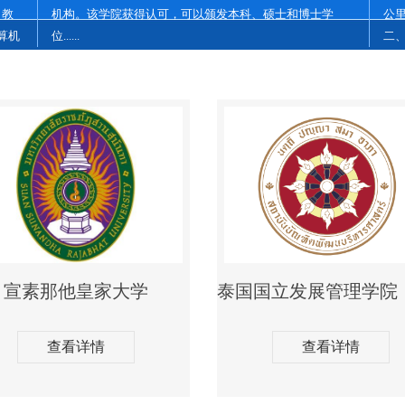
、教
机构。该学院获得认可，可以颁发本科、硕士和博士学
公
算机
位......
二、
宣素那他皇家大学
查看详情
查看详情