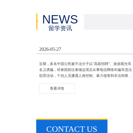
NEWS
留学资讯
2026-05-27
近期，多名中国公民被不法分子以“高薪招聘”、旅游观光等
名义诱骗，经泰国前往泰缅边境后从事电信网络诈骗等违法
犯罪活动，个别人员遭遇人身控制、暴力侵害和非法拘禁，
严重危及生命安全和合法权益。中国驻泰国大使馆提醒来泰
中国公民务必强化风险意识，加强安全防范，远离非法活
查看详情
动，确保人身和财产安全：一、提高警惕，防范诈骗切勿轻
信社交媒......
CONTACT US