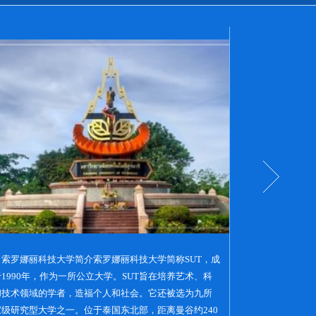
、索罗娜丽科技大学简介索罗娜丽科技大学简称SUT，成
一、学院介绍为庆祝
1990年，作为一所公立大学。SUT旨在培养艺术、科
谷市政府根据 2010
和技术领域的学者，造福个人和社会。它还被选为九所
年曼谷大学法》建
家级研究型大学之一。位于泰国东北部，距离曼谷约240
学），是一所 高